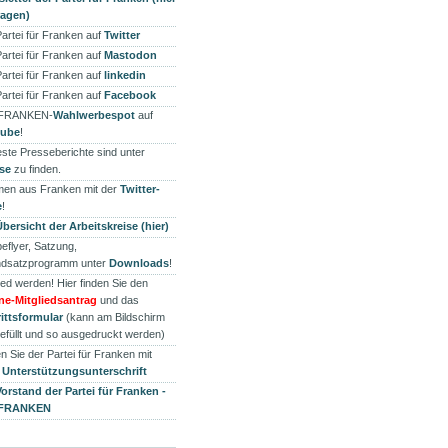
ragen)
Partei für Franken auf
Twitter
Partei für Franken auf
Mastodon
Partei für Franken auf
linkedin
Partei für Franken auf
Facebook
 FRANKEN-
Wahlwerbespot
auf
tube
!
ste Presseberichte sind unter
se
zu finden.
en aus Franken mit der
Twitter-
e
!
Übersicht der Arbeitskreise (hier)
eflyer, Satzung,
dsatzprogramm unter
Downloads
!
ied werden! Hier finden Sie den
ne-Mitgliedsantrag
und das
rittsformular
(kann am Bildschirm
efüllt und so ausgedruckt werden)
n Sie der Partei für Franken mit
r
Unterstützungsunterschrift
Vorstand der Partei für Franken -
 FRANKEN