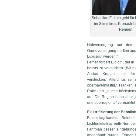
Sebastian Eidloth geht f
im Stimmkreis Kronach-Li
Rennen
Nahversorgung auf dem L
Grundversorgung dürften auch
Luxusgut werden.“
Ferner fordert Eidloth, der i
besser zu vermarkten. „Wir m
Altstadt Kronachs mit de
verstecken.“ Allerdings se
oberbayernlastig.“ Franken 
Rolle und „tauche höchstens
auf. Die Region habe aber „
und überregional“ vermarktet
Elektrifizierung der Bahnlin
Bezirkstagskandidat Reinhold
Lichtenfels-Bayreuth-Nürnb
Fahrplan besser eingebunde
abgehängt“ wurde. Ferner 