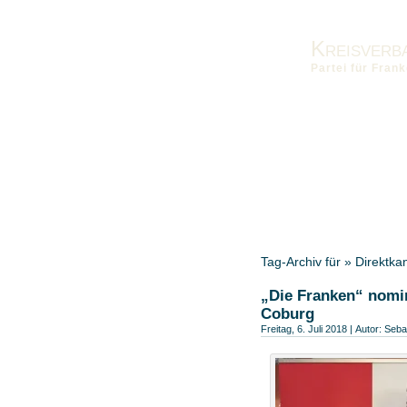
Kreisverb
Partei für Fra
Vorstand
Kontakt
Impres
Bezirksverband-OFR
Tag-Archiv für » Direktka
„Die Franken“ nomin
Coburg
Freitag, 6. Juli 2018 | Autor:
Sebas