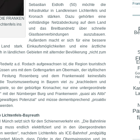
Fran
Sebastian Eidloth (50) möchte die
Infrastruktur in Landkreisen Lichtenfels und
Kronach stärken. Dazu gehörten eine
ür DIE FRANKEN
vollständige Netzabdeckung auf dem Land
chtenfels ins
und das Breitbandnetz über schnelle
Be
Glasfaserverbindungen auszubauen.
Außerdem macht er sich für eine bessere
and stark. Einkaufsmöglichkeiten und eine ärztliche
S
 in ländlichen Gebieten mit alternder Bevölkerung „nicht zum
F
E
n Redwitz a.d. Rodach aufgewachsen ist, die Region touristisch
F
üssen uns mit dem Gottengarten am Obermain, der idyllischen
Go
r Festung Rosenberg und dem Frankenwald keinesfalls
He
i die Tourismuswerbung in Bayern viel zu „krachledern und
Kan
spiele, so der gebürtige Kronacher, nur eine untergeordnete
La
“ mit der Nürnberger Burg und Frankenwein „quasi als Alibi“
gewaltiges Potenzial“ und müsse dementsprechend „proaktiv
N
 werden.
Pa
ie Lichtenfels-Bayreuth
f
 Münch setzt sich für den Schienenverkehr ein. „Die Bahnlinie
erg muss endlich elektrifiziert und in den übergeordneten
n werden“, nachdem Lichtenfels als ICE-Bahnhof „endgültig
fordert Münch, dass Dörfer in der Obermainregion und im