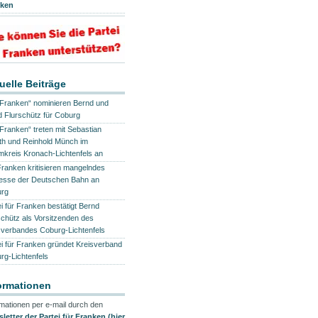
nken
uelle Beiträge
 Franken“ nominieren Bernd und
id Flurschütz für Coburg
 Franken“ treten mit Sebastian
oth und Reinhold Münch im
mkreis Kronach-Lichtenfels an
Franken kritisieren mangelndes
resse der Deutschen Bahn an
rg
ei für Franken bestätigt Bernd
schütz als Vorsitzenden des
sverbandes Coburg-Lichtenfels
ei für Franken gründet Kreisverband
rg-Lichtenfels
ormationen
rmationen per e-mail durch den
letter der Partei für Franken (hier