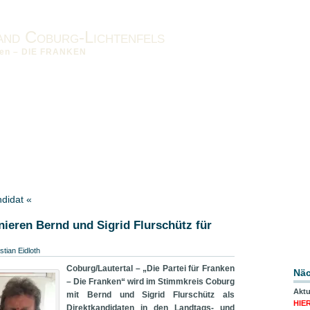
and Coburg-Lichtenfels
nken – DIE FRANKEN
sum
Datenschutzerklärung
Downloads
Landesverband
ndidat «
ieren Bernd und Sigrid Flurschütz für
tian Eidloth
Coburg/Lautertal – „Die Partei für Franken
Näc
– Die Franken“ wird im Stimmkreis Coburg
Aktu
mit Bernd und Sigrid Flurschütz als
HIE
Direktkandidaten in den Landtags- und