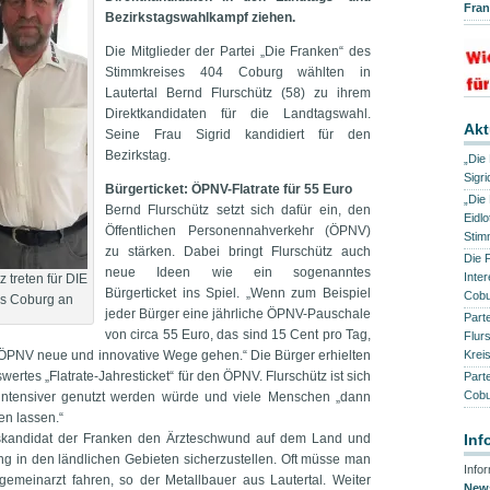
Fra
Bezirkstagswahlkampf ziehen.
Die Mitglieder der Partei „Die Franken“ des
Stimmkreises 404 Coburg wählten in
Lautertal Bernd Flurschütz (58) zu ihrem
Direktkandidaten für die Landtagswahl.
Akt
Seine Frau Sigrid kandidiert für den
Bezirkstag.
„Die
Sigr
Bürgerticket: ÖPNV-Flatrate für 55 Euro
„Die
Bernd Flurschütz setzt sich dafür ein, den
Eidl
Öffentlichen Personennahverkehr (ÖPNV)
Stim
zu stärken. Dabei bringt Flurschütz auch
Die 
neue Ideen wie ein sogenanntes
Inte
 treten für DIE
Bürgerticket ins Spiel. „Wenn zum Beispiel
Cobu
s Coburg an
jeder Bürger eine jährliche ÖPNV-Pauschale
Part
von circa 55 Euro, das sind 15 Cent pro Tag,
Flur
 ÖPNV neue und innovative Wege gehen.“ Die Bürger erhielten
Krei
ertes „Flatrate-Jahresticket“ für den ÖPNV. Flurschütz ist sich
Part
Cobu
 intensiver genutzt werden würde und viele Menschen „dann
en lassen.“
agskandidat der Franken den Ärzteschwund auf dem Land und
Inf
gung in den ländlichen Gebieten sicherzustellen. Oft müsse man
Info
gemeinarzt fahren, so der Metallbauer aus Lautertal. Weiter
News