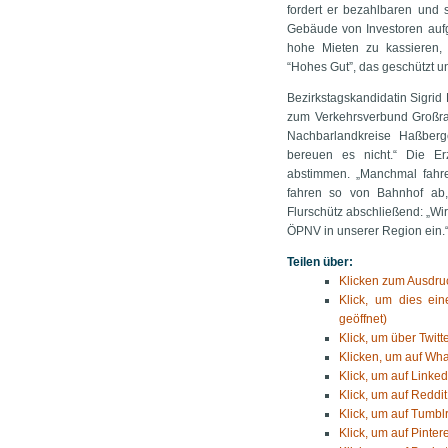
fordert er bezahlbaren und 
Gebäude von Investoren aufg
hohe Mieten zu kassieren, k
“Hohes Gut”, das geschützt u
Bezirkstagskandidatin Sigrid 
zum Verkehrsverbund Großra
Nachbarlandkreise Haßberg
bereuen es nicht.“ Die Er
abstimmen. „Manchmal fahr
fahren so von Bahnhof ab,
Flurschütz abschließend: „Wi
ÖPNV in unserer Region ein.
Teilen über:
Klicken zum Ausdruc
Klick, um dies ei
geöffnet)
Klick, um über Twitt
Klicken, um auf Wha
Klick, um auf Linked
Klick, um auf Reddit
Klick, um auf Tumblr
Klick, um auf Pinter