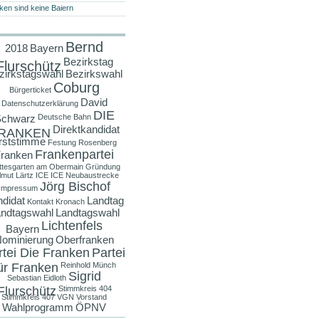
ken sind keine Baiern
Bernd
2018
Bayern
Bezirkstag
Flurschütz
zirkstagswahl
Bezirkswahl
Coburg
Bürgerticket
David
Datenschutzerklärung
DIE
chwarz
Deutsche Bahn
Direktkandidat
RANKEN
rststimme
Festung Rosenberg
Frankenpartei
ranken
ttesgarten am Obermain
Gründung
lmut Lärtz
ICE
ICE Neubaustrecke
Jörg Bischof
Impressum
didat
Landtag
Kontakt
Kronach
ndtagswahl
Landtagswahl
Lichtenfels
Bayern
ominierung
Oberfranken
rtei Die Franken
Partei
ür Franken
Reinhold Münch
Sigrid
Sebastian Eidloth
Flurschütz
Stimmkreis 404
Stimmkreis 407
VGN
Vorstand
Wahlprogramm
ÖPNV