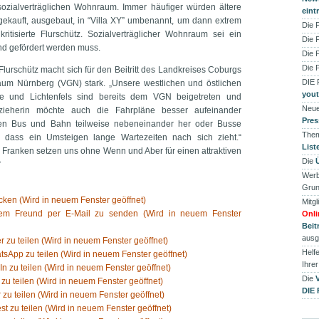
sozialverträglichen Wohnraum. Immer häufiger würden ältere
eint
ekauft, ausgebaut, in “Villa XY” umbenannt, um dann extrem
Die 
ritisierte Flurschütz. Sozialverträglicher Wohnraum sei ein
Die 
nd gefördert werden muss.
Die 
Die 
Flurschütz macht sich für den Beitritt des Landkreises Coburgs
DIE
um Nürnberg (VGN) stark. „Unsere westlichen und östlichen
you
e und Lichtenfels sind bereits dem VGN beigetreten und
Neue
zieherin möchte auch die Fahrpläne besser aufeinander
Pres
en Bus und Bahn teilweise nebeneinander her oder Busse
Them
 dass ein Umsteigen lange Wartezeiten nach sich zieht.“
List
r Franken setzen uns ohne Wenn und Aber für einen attraktiven
Die
“
Werb
Grun
ken (Wird in neuem Fenster geöffnet)
Mitgl
nem Freund per E-Mail zu senden (Wird in neuem Fenster
Onli
Beit
ausg
er zu teilen (Wird in neuem Fenster geöffnet)
Helfe
tsApp zu teilen (Wird in neuem Fenster geöffnet)
Ihre
In zu teilen (Wird in neuem Fenster geöffnet)
Die
 zu teilen (Wird in neuem Fenster geöffnet)
DIE
 zu teilen (Wird in neuem Fenster geöffnet)
est zu teilen (Wird in neuem Fenster geöffnet)