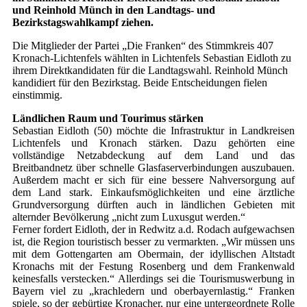
und Reinhold Münch in den Landtags- und
Bezirkstagswahlkampf ziehen.
Die Mitglieder der Partei „Die Franken“ des Stimmkreis 407
Kronach-Lichtenfels wählten in Lichtenfels Sebastian Eidloth zu
ihrem Direktkandidaten für die Landtagswahl. Reinhold Münch
kandidiert für den Bezirkstag. Beide Entscheidungen fielen
einstimmig.
Ländlichen Raum und Tourimus stärken
Sebastian Eidloth (50) möchte die Infrastruktur in Landkreisen
Lichtenfels und Kronach stärken. Dazu gehörten eine
vollständige Netzabdeckung auf dem Land und das
Breitbandnetz über schnelle Glasfaserverbindungen auszubauen.
Außerdem macht er sich für eine bessere Nahversorgung auf
dem Land stark. Einkaufsmöglichkeiten und eine ärztliche
Grundversorgung dürften auch in ländlichen Gebieten mit
alternder Bevölkerung „nicht zum Luxusgut werden.“
Ferner fordert Eidloth, der in Redwitz a.d. Rodach aufgewachsen
ist, die Region touristisch besser zu vermarkten. „Wir müssen uns
mit dem Gottengarten am Obermain, der idyllischen Altstadt
Kronachs mit der Festung Rosenberg und dem Frankenwald
keinesfalls verstecken.“ Allerdings sei die Tourismuswerbung in
Bayern viel zu „krachledern und oberbayernlastig.“ Franken
spiele, so der gebürtige Kronacher, nur eine untergeordnete Rolle