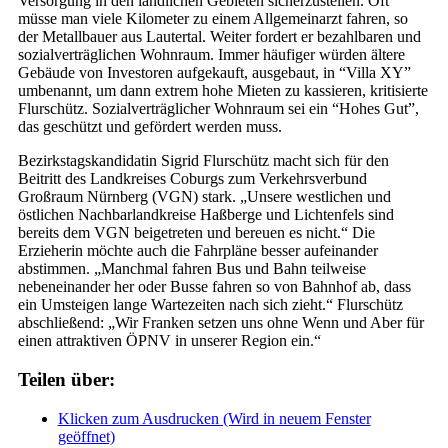
Versorgung in den ländlichen Gebieten sicherzustellen. Oft
müsse man viele Kilometer zu einem Allgemeinarzt fahren, so
der Metallbauer aus Lautertal. Weiter fordert er bezahlbaren und
sozialverträglichen Wohnraum. Immer häufiger würden ältere
Gebäude von Investoren aufgekauft, ausgebaut, in “Villa XY”
umbenannt, um dann extrem hohe Mieten zu kassieren, kritisierte
Flurschütz. Sozialverträglicher Wohnraum sei ein “Hohes Gut”,
das geschützt und gefördert werden muss.
Bezirkstagskandidatin Sigrid Flurschütz macht sich für den
Beitritt des Landkreises Coburgs zum Verkehrsverbund
Großraum Nürnberg (VGN) stark. „Unsere westlichen und
östlichen Nachbarlandkreise Haßberge und Lichtenfels sind
bereits dem VGN beigetreten und bereuen es nicht.“ Die
Erzieherin möchte auch die Fahrpläne besser aufeinander
abstimmen. „Manchmal fahren Bus und Bahn teilweise
nebeneinander her oder Busse fahren so von Bahnhof ab, dass
ein Umsteigen lange Wartezeiten nach sich zieht.“ Flurschütz
abschließend: „Wir Franken setzen uns ohne Wenn und Aber für
einen attraktiven ÖPNV in unserer Region ein.“
Teilen über:
Klicken zum Ausdrucken (Wird in neuem Fenster
geöffnet)