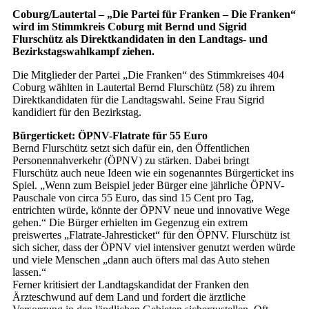
Coburg/Lautertal – „Die Partei für Franken – Die Franken“
wird im Stimmkreis Coburg mit Bernd und Sigrid
Flurschütz als Direktkandidaten in den Landtags- und
Bezirkstagswahlkampf ziehen.
Die Mitglieder der Partei „Die Franken“ des Stimmkreises 404
Coburg wählten in Lautertal Bernd Flurschütz (58) zu ihrem
Direktkandidaten für die Landtagswahl. Seine Frau Sigrid
kandidiert für den Bezirkstag.
Bürgerticket: ÖPNV-Flatrate für 55 Euro
Bernd Flurschütz setzt sich dafür ein, den Öffentlichen
Personennahverkehr (ÖPNV) zu stärken. Dabei bringt
Flurschütz auch neue Ideen wie ein sogenanntes Bürgerticket ins
Spiel. „Wenn zum Beispiel jeder Bürger eine jährliche ÖPNV-
Pauschale von circa 55 Euro, das sind 15 Cent pro Tag,
entrichten würde, könnte der ÖPNV neue und innovative Wege
gehen.“ Die Bürger erhielten im Gegenzug ein extrem
preiswertes „Flatrate-Jahresticket“ für den ÖPNV. Flurschütz ist
sich sicher, dass der ÖPNV viel intensiver genutzt werden würde
und viele Menschen „dann auch öfters mal das Auto stehen
lassen.“
Ferner kritisiert der Landtagskandidat der Franken den
Ärzteschwund auf dem Land und fordert die ärztliche