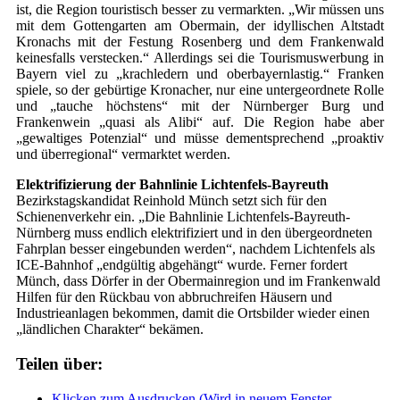
ist, die Region touristisch besser zu vermarkten. „Wir müssen uns
mit dem Gottengarten am Obermain, der idyllischen Altstadt
Kronachs mit der Festung Rosenberg und dem Frankenwald
keinesfalls verstecken.“ Allerdings sei die Tourismuswerbung in
Bayern viel zu „krachledern und oberbayernlastig.“ Franken
spiele, so der gebürtige Kronacher, nur eine untergeordnete Rolle
und „tauche höchstens“ mit der Nürnberger Burg und
Frankenwein „quasi als Alibi“ auf. Die Region habe aber
„gewaltiges Potenzial“ und müsse dementsprechend „proaktiv
und überregional“ vermarktet werden.
Elektrifizierung der Bahnlinie Lichtenfels-Bayreuth
Bezirkstagskandidat Reinhold Münch setzt sich für den
Schienenverkehr ein. „Die Bahnlinie Lichtenfels-Bayreuth-
Nürnberg muss endlich elektrifiziert und in den übergeordneten
Fahrplan besser eingebunden werden“, nachdem Lichtenfels als
ICE-Bahnhof „endgültig abgehängt“ wurde. Ferner fordert
Münch, dass Dörfer in der Obermainregion und im Frankenwald
Hilfen für den Rückbau von abbruchreifen Häusern und
Industrieanlagen bekommen, damit die Ortsbilder wieder einen
„ländlichen Charakter“ bekämen.
Teilen über:
Klicken zum Ausdrucken (Wird in neuem Fenster