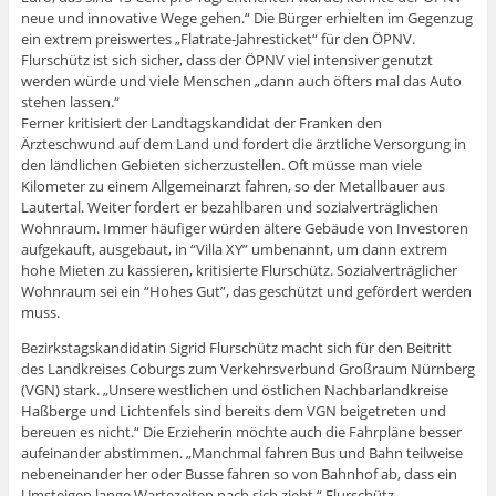
neue und innovative Wege gehen.“ Die Bürger erhielten im Gegenzug
ein extrem preiswertes „Flatrate-Jahresticket“ für den ÖPNV.
Flurschütz ist sich sicher, dass der ÖPNV viel intensiver genutzt
werden würde und viele Menschen „dann auch öfters mal das Auto
stehen lassen.“
Ferner kritisiert der Landtagskandidat der Franken den
Ärzteschwund auf dem Land und fordert die ärztliche Versorgung in
den ländlichen Gebieten sicherzustellen. Oft müsse man viele
Kilometer zu einem Allgemeinarzt fahren, so der Metallbauer aus
Lautertal. Weiter fordert er bezahlbaren und sozialverträglichen
Wohnraum. Immer häufiger würden ältere Gebäude von Investoren
aufgekauft, ausgebaut, in “Villa XY” umbenannt, um dann extrem
hohe Mieten zu kassieren, kritisierte Flurschütz. Sozialverträglicher
Wohnraum sei ein “Hohes Gut”, das geschützt und gefördert werden
muss.
Bezirkstagskandidatin Sigrid Flurschütz macht sich für den Beitritt
des Landkreises Coburgs zum Verkehrsverbund Großraum Nürnberg
(VGN) stark. „Unsere westlichen und östlichen Nachbarlandkreise
Haßberge und Lichtenfels sind bereits dem VGN beigetreten und
bereuen es nicht.“ Die Erzieherin möchte auch die Fahrpläne besser
aufeinander abstimmen. „Manchmal fahren Bus und Bahn teilweise
nebeneinander her oder Busse fahren so von Bahnhof ab, dass ein
Umsteigen lange Wartezeiten nach sich zieht.“ Flurschütz